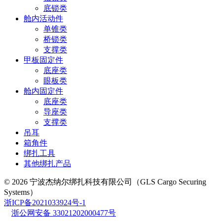
底锁类
舱内活动件
单锥类
桥锁类
支撑类
甲板固定件
底座类
眼板类
舱内固定件
底座类
导座类
支撑类
吊耳
箱角件
绑扎工具
其他绑扎产品
© 2026 宁波杰纳尔绑扎科技有限公司（GLS Cargo Securing
Systems）
浙ICP备2021033924号-1
浙公网安备 33021202000477号