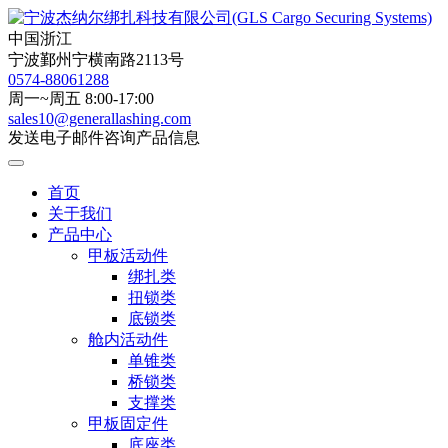
中国浙江
宁波鄞州宁横南路2113号
0574-88061288
周一~周五 8:00-17:00
sales10@generallashing.com
发送电子邮件咨询产品信息
首页
关于我们
产品中心
甲板活动件
绑扎类
扭锁类
底锁类
舱内活动件
单锥类
桥锁类
支撑类
甲板固定件
底座类