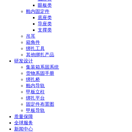
眼板类
舱内固定件
底座类
导座类
支撑类
吊耳
箱角件
绑扎工具
其他绑扎产品
研发设计
集装箱系固系统
货物系固手册
绑扎桥
舱内导轨
甲板立柱
绑扎平台
固定件布置图
甲板导轨
质量保障
全球服务
新闻中心