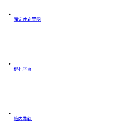
固定件布置图
绑扎平台
舱内导轨