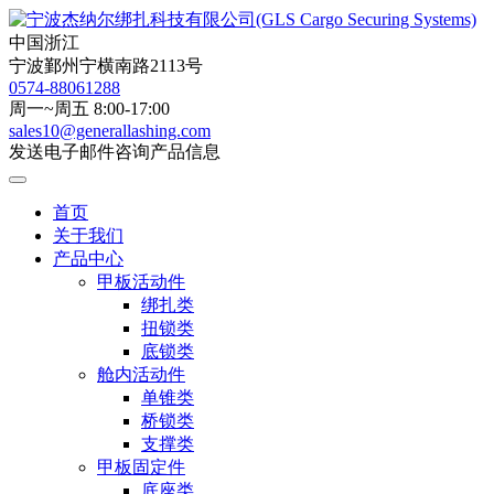
中国浙江
宁波鄞州宁横南路2113号
0574-88061288
周一~周五 8:00-17:00
sales10@generallashing.com
发送电子邮件咨询产品信息
首页
关于我们
产品中心
甲板活动件
绑扎类
扭锁类
底锁类
舱内活动件
单锥类
桥锁类
支撑类
甲板固定件
底座类