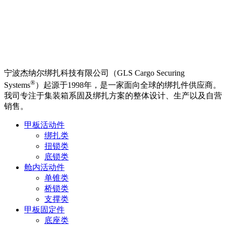
宁波杰纳尔绑扎科技有限公司（GLS Cargo Securing
®
Systems
）起源于1998年，是一家面向全球的绑扎件供应商。
我司专注于集装箱系固及绑扎方案的整体设计、生产以及自营
销售。
甲板活动件
绑扎类
扭锁类
底锁类
舱内活动件
单锥类
桥锁类
支撑类
甲板固定件
底座类