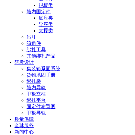
眼板类
舱内固定件
底座类
导座类
支撑类
吊耳
箱角件
绑扎工具
其他绑扎产品
研发设计
集装箱系固系统
货物系固手册
绑扎桥
舱内导轨
甲板立柱
绑扎平台
固定件布置图
甲板导轨
质量保障
全球服务
新闻中心