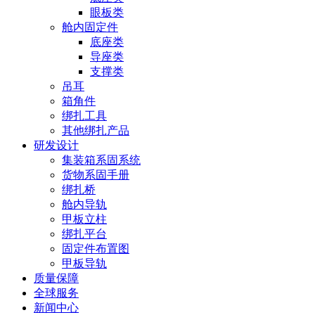
眼板类
舱内固定件
底座类
导座类
支撑类
吊耳
箱角件
绑扎工具
其他绑扎产品
研发设计
集装箱系固系统
货物系固手册
绑扎桥
舱内导轨
甲板立柱
绑扎平台
固定件布置图
甲板导轨
质量保障
全球服务
新闻中心