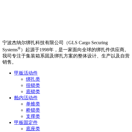
宁波杰纳尔绑扎科技有限公司（GLS Cargo Securing
®
Systems
）起源于1998年，是一家面向全球的绑扎件供应商。
我司专注于集装箱系固及绑扎方案的整体设计、生产以及自营
销售。
甲板活动件
绑扎类
扭锁类
底锁类
舱内活动件
单锥类
桥锁类
支撑类
甲板固定件
底座类