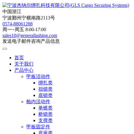
中国浙江
宁波鄞州宁横南路2113号
0574-88061288
周一~周五 8:00-17:00
sales10@generallashing.com
发送电子邮件咨询产品信息
首页
关于我们
产品中心
甲板活动件
绑扎类
扭锁类
底锁类
舱内活动件
单锥类
桥锁类
支撑类
甲板固定件
底座类