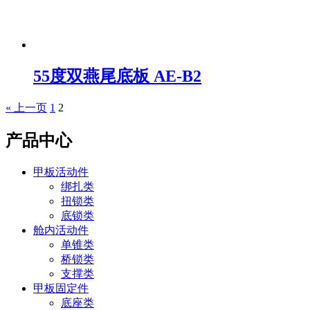
55度双燕尾底板 AE-B2
« 上一页
1
2
产品中心
甲板活动件
绑扎类
扭锁类
底锁类
舱内活动件
单锥类
桥锁类
支撑类
甲板固定件
底座类