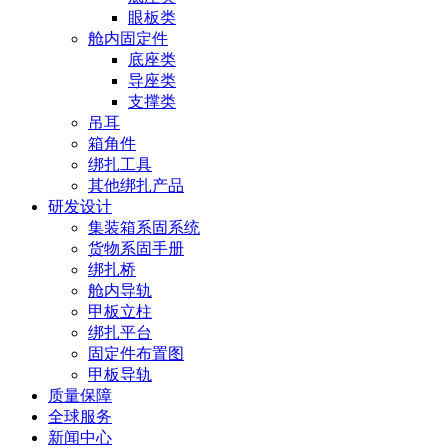
眼板类
舱内固定件
底座类
导座类
支撑类
吊耳
箱角件
绑扎工具
其他绑扎产品
研发设计
集装箱系固系统
货物系固手册
绑扎桥
舱内导轨
甲板立柱
绑扎平台
固定件布置图
甲板导轨
质量保障
全球服务
新闻中心