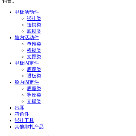
销售。
甲板活动件
绑扎类
扭锁类
底锁类
舱内活动件
单锥类
桥锁类
支撑类
甲板固定件
底座类
眼板类
舱内固定件
底座类
导座类
支撑类
吊耳
箱角件
绑扎工具
其他绑扎产品