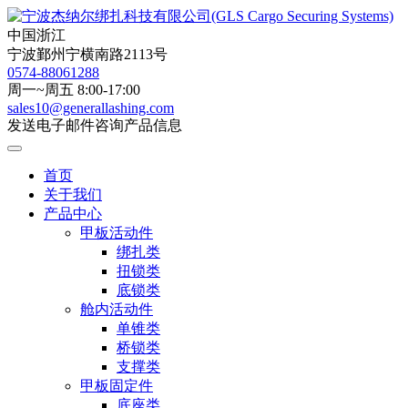
中国浙江
宁波鄞州宁横南路2113号
0574-88061288
周一~周五 8:00-17:00
sales10@generallashing.com
发送电子邮件咨询产品信息
首页
关于我们
产品中心
甲板活动件
绑扎类
扭锁类
底锁类
舱内活动件
单锥类
桥锁类
支撑类
甲板固定件
底座类