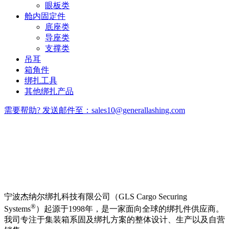
眼板类
舱内固定件
底座类
导座类
支撑类
吊耳
箱角件
绑扎工具
其他绑扎产品
需要帮助? 发送邮件至：sales10@generallashing.com
宁波杰纳尔绑扎科技有限公司（GLS Cargo Securing
®
Systems
）起源于1998年，是一家面向全球的绑扎件供应商。
我司专注于集装箱系固及绑扎方案的整体设计、生产以及自营